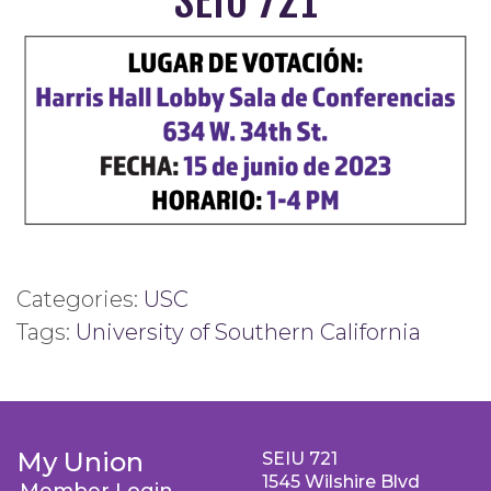
SEIU 721
Categories:
USC
Tags:
University of Southern California
My Union
SEIU 721
1545 Wilshire Blvd