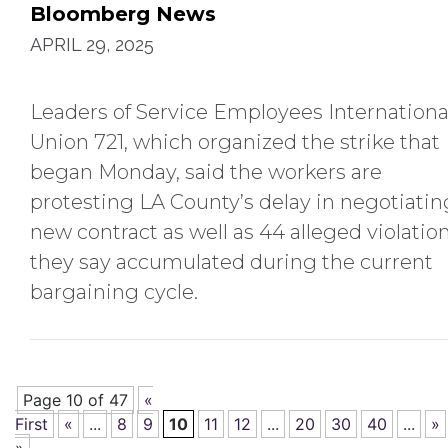
Bloomberg News
APRIL 29, 2025
Leaders of Service Employees Internationa
Union 721, which organized the strike that
began Monday, said the workers are
protesting LA County’s delay in negotiatin
new contract as well as 44 alleged violatio
they say accumulated during the current
bargaining cycle.
Page 10 of 47
«
First
«
...
8
9
10
11
12
...
20
30
40
...
»